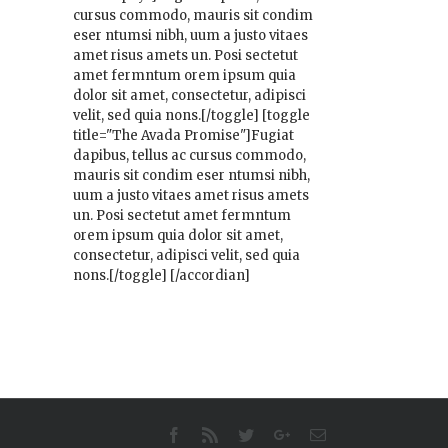
cursus commodo, mauris sit condim
eser ntumsi nibh, uum a justo vitaes
amet risus amets un. Posi sectetut
amet fermntum orem ipsum quia
dolor sit amet, consectetur, adipisci
velit, sed quia nons.[/toggle] [toggle
title="The Avada Promise"]Fugiat
dapibus, tellus ac cursus commodo,
mauris sit condim eser ntumsi nibh,
uum a justo vitaes amet risus amets
un. Posi sectetut amet fermntum
orem ipsum quia dolor sit amet,
consectetur, adipisci velit, sed quia
nons.[/toggle] [/accordian]
Facebook
Rss
Twitter
Google+
Email