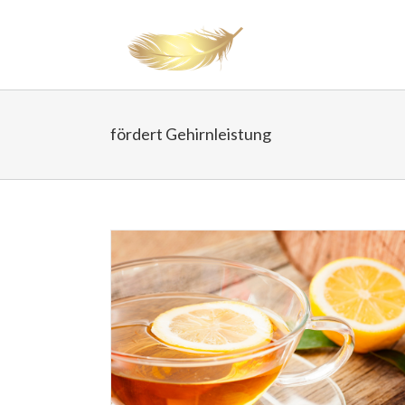
fördert Gehirnleistung
in guter Start
hing