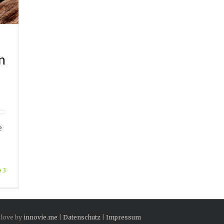
n
e
3
 love by
innovie.me
|
Datenschutz
|
Impressum