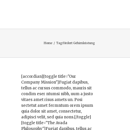
Home
/
Tag:
fördert Gehirnleistung
[accordian][toggle title="Our
Company Mission"]Fugiat dapibus,
tellus ac cursus commodo, mauris sit
condim eser ntumsi nibh, uum a justo
vitaes amet risus amets un. Posi
sectetut amet fermntum orem ipsum
quia dolor sit amet, consectetur,
adipisci velit, sed quia nons.[/toggle]
[toggle title="The Avada
Philosophy"]Fugiat dapibus, tellus ac