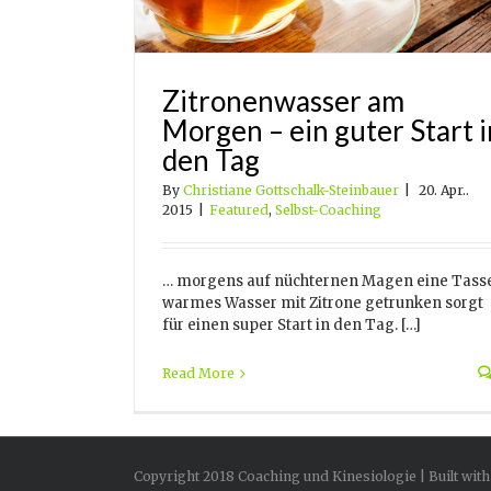
Zitronenwasser am
Morgen – ein guter Start i
den Tag
By
Christiane Gottschalk-Steinbauer
|
20. Apr..
2015
|
Featured
,
Selbst-Coaching
… morgens auf nüchternen Magen eine Tass
warmes Wasser mit Zitrone getrunken sorgt
für einen super Start in den Tag. […]
Read More
Copyright 2018 Coaching und Kinesiologie | Built with