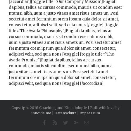
[accordian][toggle title="Our Company Mission"]Fugiat
dapibus, tellus ac cursus commodo, mauris sit condim eser
ntumsi nibh, uum a justo vitaes amet risus amets un. Posi
sectetut amet fermntum orem ipsum quia dolor sit amet,
consectetur, adipisci velit, sed quia nons.[/toggle] [toggle
title="The Avada Philosophy"]Fugiat dapibus, tellus ac
cursus commodo, mauris sit condim eser ntumsi nibh,
uum a justo vitaes amet risus amets un. Posi sectetut amet
fermntum orem ipsum quia dolor sit amet, consectetur,
adipisci velit, sed quia nons.[/toggle] [toggle title="The
Avada Promise"]Fugiat dapibus, tellus ac cursus
commodo, mauris sit condim eser ntumsi nibh, uum a
justo vitaes amet risus amets un. Posi sectetut amet
fermntum orem ipsum quia dolor sit amet, consectetur,
adipisci velit, sed quia nons.[/toggle] [/accordian]
Copyright 2018 Coaching und Kinesiologie | Built with love by
innovie.me
|
Datenschutz
|
Impressum
Facebook
Rss
Twitter
Google+
Email