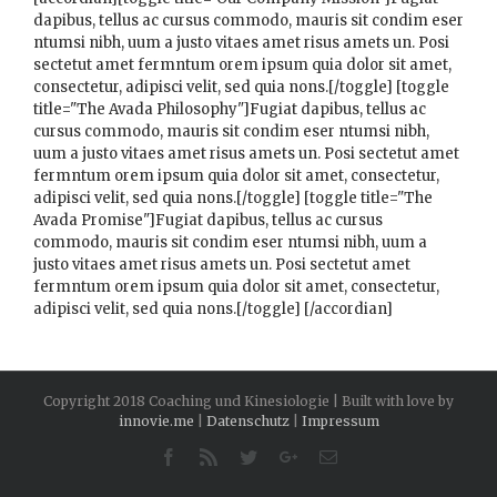
dapibus, tellus ac cursus commodo, mauris sit condim eser
ntumsi nibh, uum a justo vitaes amet risus amets un. Posi
sectetut amet fermntum orem ipsum quia dolor sit amet,
consectetur, adipisci velit, sed quia nons.[/toggle] [toggle
title="The Avada Philosophy"]Fugiat dapibus, tellus ac
cursus commodo, mauris sit condim eser ntumsi nibh,
uum a justo vitaes amet risus amets un. Posi sectetut amet
fermntum orem ipsum quia dolor sit amet, consectetur,
adipisci velit, sed quia nons.[/toggle] [toggle title="The
Avada Promise"]Fugiat dapibus, tellus ac cursus
commodo, mauris sit condim eser ntumsi nibh, uum a
justo vitaes amet risus amets un. Posi sectetut amet
fermntum orem ipsum quia dolor sit amet, consectetur,
adipisci velit, sed quia nons.[/toggle] [/accordian]
Copyright 2018 Coaching und Kinesiologie | Built with love by
innovie.me
|
Datenschutz
|
Impressum
Facebook
Rss
Twitter
Google+
Email