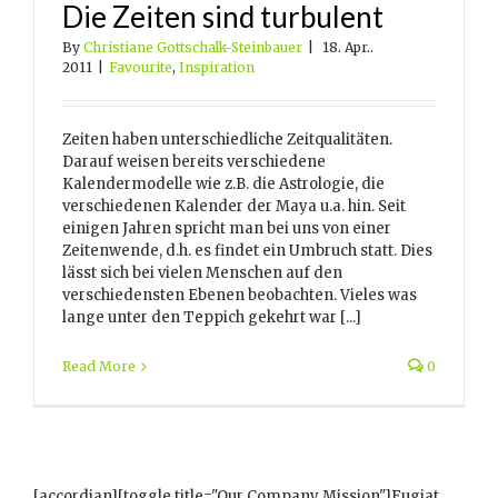
Die Zeiten sind turbulent
By
Christiane Gottschalk-Steinbauer
|
18. Apr..
2011
|
Favourite
,
Inspiration
Zeiten haben unterschiedliche Zeitqualitäten.
Darauf weisen bereits verschiedene
Kalendermodelle wie z.B. die Astrologie, die
verschiedenen Kalender der Maya u.a. hin. Seit
einigen Jahren spricht man bei uns von einer
Zeitenwende, d.h. es findet ein Umbruch statt. Dies
lässt sich bei vielen Menschen auf den
verschiedensten Ebenen beobachten. Vieles was
lange unter den Teppich gekehrt war [...]
Read More
0
[accordian][toggle title="Our Company Mission"]Fugiat