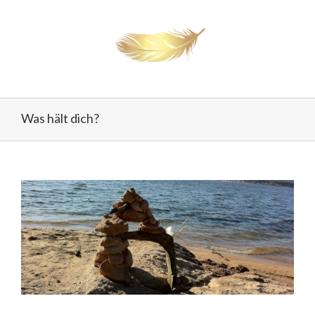
Was hält dich?
View
Larger
Image