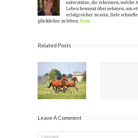
unterstütze, die erkennen, welche 
Leben bewusst übernehmen, um etw
erfolgreicher zu sein, Ziele schnell
glücklicher zu leben.
Mehr
Related Posts
Die Spr
Glück spüren
Gefühle spüren
Se
Leave A Comment
Comment