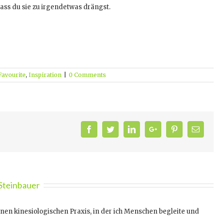
ass du sie zu irgendetwas drängst.
Favourite
,
Inspiration
|
0 Comments
Facebook
Twitter
Linkedin
Google+
Pinterest
Email
-Steinbauer
enen kinesiologischen Praxis, in der ich Menschen begleite und