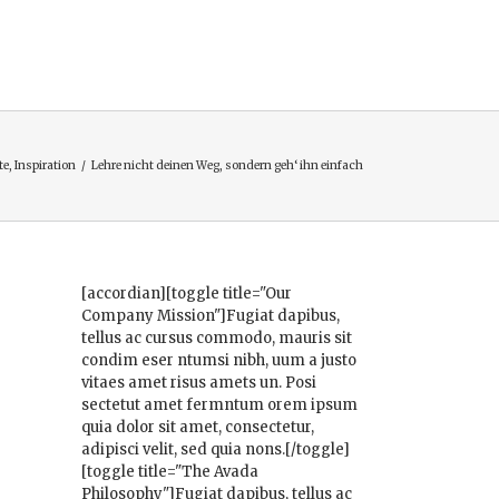
te
,
Inspiration
/
Lehre nicht deinen Weg, sondern geh‘ ihn einfach
[accordian][toggle title="Our
Company Mission"]Fugiat dapibus,
tellus ac cursus commodo, mauris sit
condim eser ntumsi nibh, uum a justo
vitaes amet risus amets un. Posi
sectetut amet fermntum orem ipsum
quia dolor sit amet, consectetur,
adipisci velit, sed quia nons.[/toggle]
[toggle title="The Avada
Philosophy"]Fugiat dapibus, tellus ac